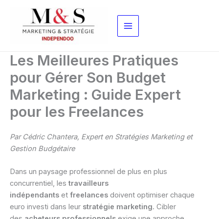
Aller
au
contenu
Les Meilleures Pratiques
pour Gérer Son Budget
Marketing : Guide Expert
pour les Freelances
Par Cédric Chantera, Expert en Stratégies Marketing et
Gestion Budgétaire
Dans un paysage professionnel de plus en plus
concurrentiel, les
travailleurs
indépendants
et
freelances
doivent optimiser chaque
euro investi dans leur
stratégie marketing
. Cibler
des
acheteurs professionnels
exige une approche