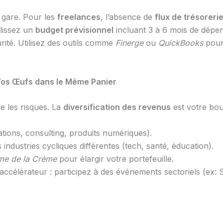
 gare. Pour les
freelances
, l’absence de
flux de trésoreri
blissez un
budget prévisionnel
incluant 3 à 6 mois de dépen
urité. Utilisez des outils comme
Finerge
ou
QuickBooks
pour 
 Vos Œufs dans le Même Panier
e les risques. La
diversification des revenus
est votre bouc
ions, consulting, produits numériques).
industries cycliques différentes (tech, santé, éducation).
me de la Crème
pour élargir votre portefeuille.
n accélérateur : participez à des événements sectoriels (ex