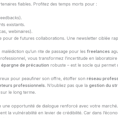
rtenaires fiables. Profitez des temps morts pour :
feedbacks).
ts existants.
as, webinaires).
e pour de futures collaborations. Une newsletter ciblée rapp
malédiction qu’un rite de passage pour les
freelances
ague
fessionnel, vous transformez l’incertitude en laboratoire
e
épargne de précaution
robuste – est le socle qui permet 
ces creux pour peaufiner son offre, étoffer son
réseau profess
teurs professionnels
. N’oubliez pas que la
gestion du st
 sur le long terme.
une opportunité de dialogue renforcé avec votre marché
nt la vulnérabilité en levier de crédibilité. Car dans l’éco