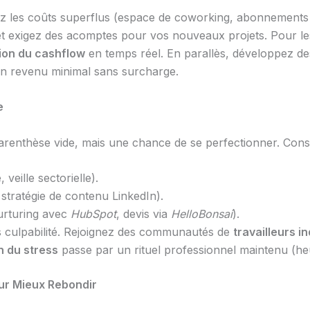
 les coûts superflus (espace de coworking, abonnements in
et exigez des acomptes pour vos nouveaux projets. Pour l
ion du cashflow
en temps réel. En parallès, développez des 
un revenu minimal sans surcharge.
e
arenthèse vide, mais une chance de se perfectionner. Cons
veille sectorielle).
 stratégie de contenu LinkedIn).
urturing avec
HubSpot
, devis via
HelloBonsai
).
 culpabilité. Rejoignez des communautés de
travailleurs 
n du stress
passe par un rituel professionnel maintenu (heur
pour Mieux Rebondir