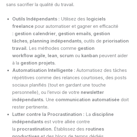
sans sacrifier la qualité du travail.
Outils Indépendants :
Utilisez des
logiciels
freelance
pour automatiser et gagner en efficacité
:
gestion calendrier
,
gestion emails
,
gestion
tâches
,
planning indépendants
, outils de
priorisation
travail
. Les méthodes comme
gestion
workflow
agile
,
lean
,
scrum
ou
kanban
peuvent aider
à la
gestion projets
.
Automatisation Intelligente :
Automatisez des tâches
répétitives comme des relances courtoises, des posts
sociaux planifiés (tout en gardant une touche
personnelle), ou l’envoi de votre
newsletter
indépendants
. Une
communication automatisée
doit
rester pertinente.
Lutter contre la Procrastination :
La
discipline
indépendants
est votre alliée contre
la
procrastination
. Établissez des
routines
productives
et des blocs de temps dédiés