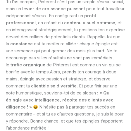
Tu l’as compris, Pinterest n’est pas un simple réseau social,
mais un
levier de croissance puissant
pour tout travailleur
indépendant sérieux. En configurant un
profil
professionnel
, en créant du
contenu visuel optimisé
, et
en interagissant stratégiquement, tu positions ton expertise
devant des milliers de potentiels clients. Rappelle-toi que
la
constance
est ta meilleure alliée : chaque épingle est
une semence qui peut germer des mois plus tard. Ne te
décourage pas si les résultats ne sont pas immédiats ;
le
trafic organique
de Pinterest est comme un vin qui se
bonifie avec le temps.Alors, prends ton courage à deux
mains, épingle avec passion et stratégie, et observe
comment ta
clientèle se diversifie
. Et pour finir sur une
note humoristique, souviens-toi de ce slogan :
« Qui
épingle avec intelligence, récolte des clients avec
diligence ! »
N’hésite pas à partager tes succès en
commentaire – et si tu as d’autres questions, je suis là pour
y répondre. Bonne chance, et que tes épingles t’apportent
l’abondance méritée !