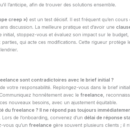
u’il l’anticipe, afin de trouver des solutions ensemble.
ope creep »)
est un test décisif. Il est fréquent qu’en cour
ans discussion. La meilleure pratique est d’avoir une
claus
initial, stoppez-vous et évaluez son impact sur le budget, l
 parties, qui acte ces modifications. Cette rigueur protège 
lendrier.
elance sont contradictoires avec le brief initial ?
 votre responsabilité. Replongez-vous dans le brief initial
). Communiquez honnêtement avec le
freelance
, reconnaiss
 ces nouveaux besoins, avec un ajustement équitable.
ité du freelance ? Il ne répond pas toujours immédiatemen
t. Lors de l’onboarding, convenez d’un
délai de réponse s
ez-vous qu’un
freelance
gère souvent plusieurs clients ; i