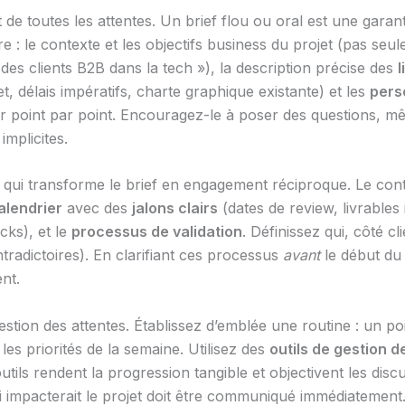
 de toutes les attentes. Un brief flou ou oral est une garan
ure : le contexte et les objectifs business du projet (pas se
e des clients B2B dans la tech »), la description précise des
l
, délais impératifs, charte graphique existante) et les
pers
 point par point. Encouragez-le à poser des questions, mê
mplicites.
e qui transforme le brief en engagement réciproque. Le cont
alendrier
avec des
jalons clairs
(dates de review, livrables 
cks), et le
processus de validation
. Définissez qui, côté cl
tradictoires). En clarifiant ces processus
avant
le début du 
nt.
estion des attentes. Établissez d’emblée une routine : un p
les priorités de la semaine. Utilisez des
outils de gestion d
utils rendent la progression tangible et objectivent les dis
qui impacterait le projet doit être communiqué immédiateme