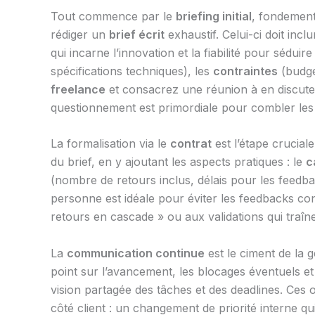
Tout commence par le
briefing initial
, fondement
rédiger un
brief écrit
exhaustif. Celui-ci doit incl
qui incarne l’innovation et la fiabilité pour séduir
spécifications techniques), les
contraintes
(budget
freelance
et consacrez une réunion à en discuter
questionnement est primordiale pour combler les i
La formalisation via le
contrat
est l’étape crucial
du brief, en y ajoutant les aspects pratiques : le
c
(nombre de retours inclus, délais pour les feedba
personne est idéale pour éviter les feedbacks con
retours en cascade » ou aux validations qui traîne
La
communication continue
est le ciment de la g
point sur l’avancement, les blocages éventuels et 
vision partagée des tâches et des deadlines. Ces o
côté client : un changement de priorité interne 