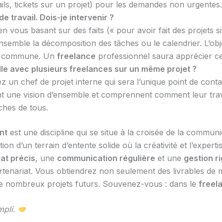
ails, tickets sur un projet) pour les demandes non urgentes.
 travail. Dois-je intervenir ?
n vous basant sur des faits (« pour avoir fait des projets s
semble la décomposition des tâches ou le calendrier. L’obj
ite commune. Un
freelance
professionnel saura apprécier cet
lle avec plusieurs freelances sur un même projet ?
ez un chef de projet interne qui sera l’unique point de cont
ne vision d’ensemble et comprennent comment leur travail s
ches de tous.
nt
est une discipline qui se situe à la croisée de la communic
tion d’un terrain d’entente solide où la créativité et l’expe
at précis
, une
communication régulière
et une
gestion 
artenariat. Vous obtiendrez non seulement des livrables de 
 de nombreux projets futurs. Souvenez-vous : dans le
freel
mpli.