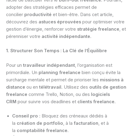
facile de basculer vers le
burn-out freelance
. Pourtant,
adopter des stratégies efficaces permet de
concilier
productivité
et bien-être. Dans cet article,
découvrez des
astuces éprouvées
pour optimiser votre
gestion d’énergie, renforcer votre
stratégie freelance
, et
pérenniser votre
activité indépendante
.
1. Structurer Son Temps : La Clé de l’Équilibre
Pour un
travailleur indépendant
, l’organisation est
primordiale. Un
planning freelance
bien conçu évite la
surcharge mentale et permet de prioriser les
missions à
distance
ou en
télétravail
. Utilisez des
outils de gestion
freelance
comme Trello, Notion, ou des
logiciels
CRM
pour suivre vos deadlines et
clients freelance
.
Conseil pro
: Bloquez des créneaux dédiés à
la
création de portfolio
, à la
facturation
, et à
la
comptabilité freelance
.