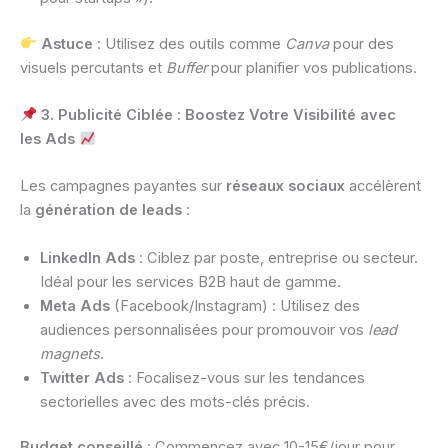
Astuce
: Utilisez des outils comme
Canva
pour des
visuels percutants et
Buffer
pour planifier vos publications.
3. Publicité Ciblée : Boostez Votre Visibilité avec
les Ads
Les campagnes payantes sur
réseaux sociaux
accélèrent
la
génération de leads
:
LinkedIn Ads
: Ciblez par poste, entreprise ou secteur.
Idéal pour les services B2B haut de gamme.
Meta Ads
(Facebook/Instagram) : Utilisez des
audiences personnalisées pour promouvoir vos
lead
magnets
.
Twitter Ads
: Focalisez-vous sur les tendances
sectorielles avec des mots-clés précis.
Budget conseillé
: Commencez avec 10-15€/jour pour